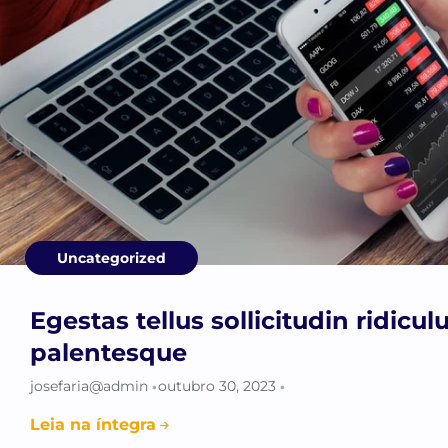
Uncategorized
Egestas tellus sollicitudin ridicu
palentesque
josefaria@admin
outubro 30, 2023
•
•
Leia na íntegra