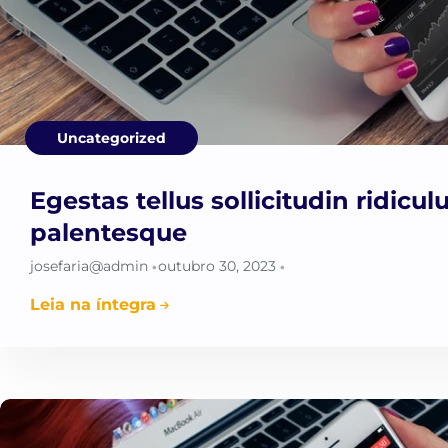
Uncategorized
Egestas tellus sollicitudin ridicu
palentesque
josefaria@admin
outubro 30, 2023
•
•
Leia na íntegra