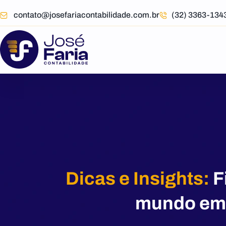
contato@josefariacontabilidade.com.br
(32) 3363-13
Dicas e Insights:
F
mundo emp