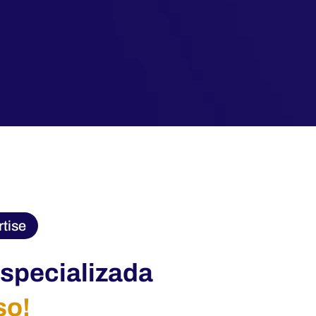
tise
especializada
so!